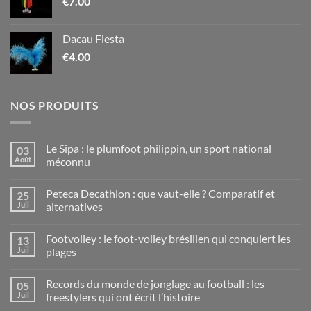
€
7.00
Dacau Fiesta
€
4.00
NOS PRODUITS
Le Sipa : le plumfoot philippin, un sport national
03
Août
méconnu
Aucun
commentaire
Peteca Decathlon : que vaut-elle ? Comparatif et
25
sur
Le
Juil
alternatives
Sipa
:
Aucun
le
commentaire
Footvolley : le foot-volley brésilien qui conquiert les
13
plumfoot
sur
philippin,
Peteca
Juil
plages
un
Decathlon
sport
:
Aucun
national
que
commentaire
Records du monde de jonglage au football : les
05
méconnu
vaut-
sur
elle
Footvolley
Juil
freestylers qui ont écrit l’histoire
?
:
Comparatif
le