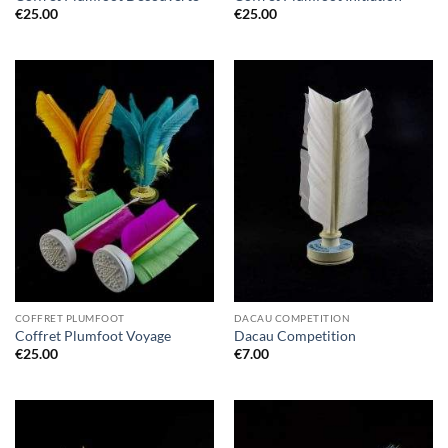
€
25.00
€
25.00
COFFRET PLUMFOOT
DACAU COMPETITION
Coffret Plumfoot Voyage
Dacau Competition
€
25.00
€
7.00