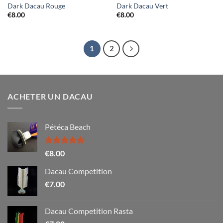
Dark Dacau Rouge
Dark Dacau Vert
€
8.00
€
8.00
1
2
ACHETER UN DACAU
Pétéca Beach
Note
5.00
€
8.00
sur 5
Dacau Competition
€
7.00
Dacau Competition Rasta