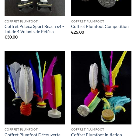
COFFRET PLUMFOOT
COFFRET PLUMFOOT
Coffret Peteca Sport Beach x4 –
Coffret Plumfoot Competition
Lot de 4 Volants de Pétéca
€
25.00
€
30.00
COFFRET PLUMFOOT
COFFRET PLUMFOOT
Coffret Plumfoot Découverte
Coffret Plumfoot Initiation