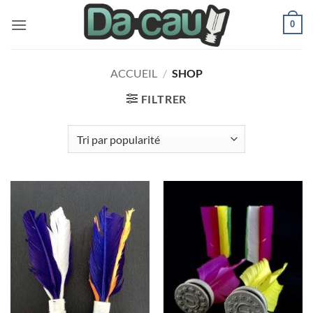
Passer
0
au
contenu
ACCUEIL
/
SHOP
FILTRER