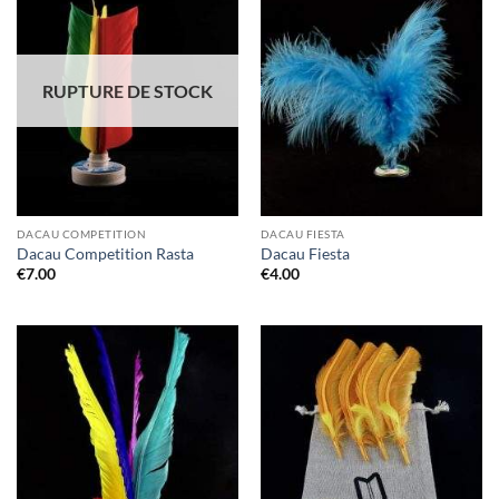
RUPTURE DE STOCK
DACAU COMPETITION
DACAU FIESTA
Dacau Competition Rasta
Dacau Fiesta
€
7.00
€
4.00