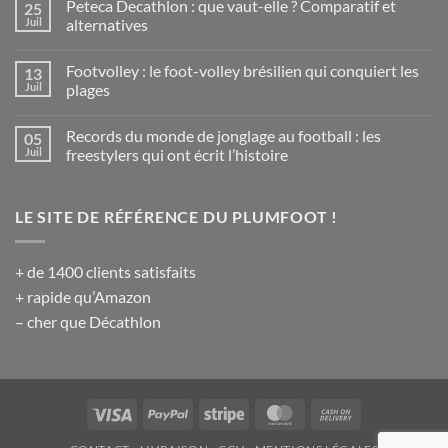
Peteca Decathlon : que vaut-elle ? Comparatif et
25
sur
Le
Juil
alternatives
Sipa
:
Aucun
le
commentaire
Footvolley : le foot-volley brésilien qui conquiert les
13
plumfoot
sur
philippin,
Peteca
Juil
plages
un
Decathlon
sport
:
Aucun
national
que
commentaire
Records du monde de jonglage au football : les
05
méconnu
vaut-
sur
elle
Footvolley
Juil
freestylers qui ont écrit l’histoire
?
:
Comparatif
le
Aucun
et
foot-
commentaire
alternatives
volley
sur
LE SITE DE RÉFÉRENCE DU PLUMFOOT !
brésilien
Records
qui
du
conquiert
monde
les
de
plages
jonglage
+ de 1400 clients satisfaits
au
football
+ rapide qu’Amazon
:
les
– cher que Décathlon
freestylers
qui
ont
écrit
l’histoire
Visa
PayPal
Stripe
MasterCard
Cash
On