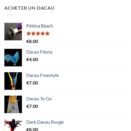
ACHETER UN DACAU
Pétéca Beach
Note
5.00
€
8.00
sur 5
Dacau Fiesta
€
4.00
Dacau Freestyle
€
7.00
Dacau To Go
€
7.00
Dark Dacau Rouge
€
8.00