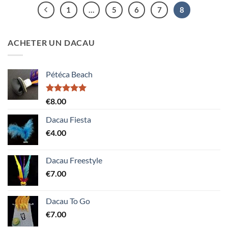
1
…
5
6
7
8
ACHETER UN DACAU
Pétéca Beach
Note
5.00
€
8.00
sur 5
Dacau Fiesta
€
4.00
Dacau Freestyle
€
7.00
Dacau To Go
€
7.00