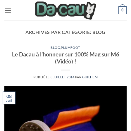
Passer
0
au
contenu
ARCHIVES PAR CATÉGORIE:
BLOG
BLOG
,
PLUMFOOT
Le Dacau à l’honneur sur 100% Mag sur M6
(Vidéo) !
PUBLIÉ LE
8 JUILLET 2014
PAR
GUILHEM
08
Juil