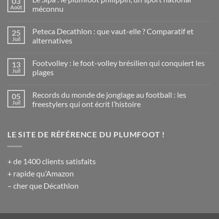
03
Août
méconnu
Aucun
commentaire
Peteca Decathlon : que vaut-elle ? Comparatif et
25
sur
Le
Juil
alternatives
Sipa
:
Aucun
le
commentaire
Footvolley : le foot-volley brésilien qui conquiert les
13
plumfoot
sur
philippin,
Peteca
Juil
plages
un
Decathlon
sport
:
Aucun
national
que
commentaire
Records du monde de jonglage au football : les
05
méconnu
vaut-
sur
elle
Footvolley
Juil
freestylers qui ont écrit l’histoire
?
:
Comparatif
le
Aucun
et
foot-
commentaire
alternatives
volley
sur
LE SITE DE RÉFÉRENCE DU PLUMFOOT !
brésilien
Records
qui
du
conquiert
monde
les
de
plages
jonglage
+ de 1400 clients satisfaits
au
football
+ rapide qu’Amazon
:
les
– cher que Décathlon
freestylers
qui
ont
écrit
l’histoire