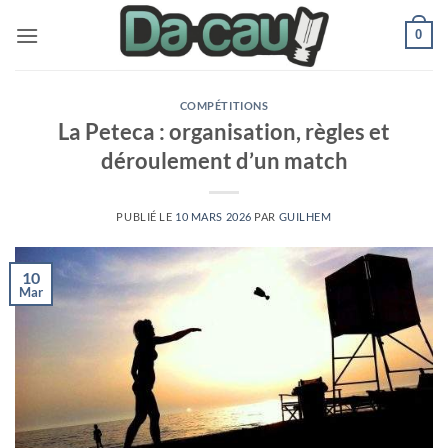
Passer
0
au
contenu
COMPÉTITIONS
La Peteca : organisation, règles et
déroulement d’un match
PUBLIÉ LE
10 MARS 2026
PAR
GUILHEM
10
Mar