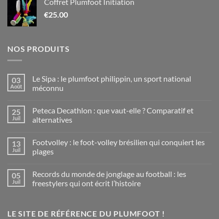
Coffret Plumfoot Initiation
€
25.00
NOS PRODUITS
Le Sipa : le plumfoot philippin, un sport national
03
Août
méconnu
Aucun
commentaire
Peteca Decathlon : que vaut-elle ? Comparatif et
25
sur
Le
Juil
alternatives
Sipa
:
Aucun
le
commentaire
Footvolley : le foot-volley brésilien qui conquiert les
13
plumfoot
sur
philippin,
Peteca
Juil
plages
un
Decathlon
sport
:
Aucun
national
que
commentaire
Records du monde de jonglage au football : les
05
méconnu
vaut-
sur
elle
Footvolley
Juil
freestylers qui ont écrit l’histoire
?
:
Comparatif
le
Aucun
et
foot-
commentaire
alternatives
volley
sur
LE SITE DE RÉFÉRENCE DU PLUMFOOT !
brésilien
Records
qui
du