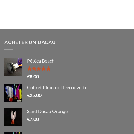
ACHETER UN DACAU
Pétéca Beach
Note
5.00
€
8.00
sur 5
Coffret Plumfoot Découverte
€
25.00
Sand Dacau Orange
€
7.00