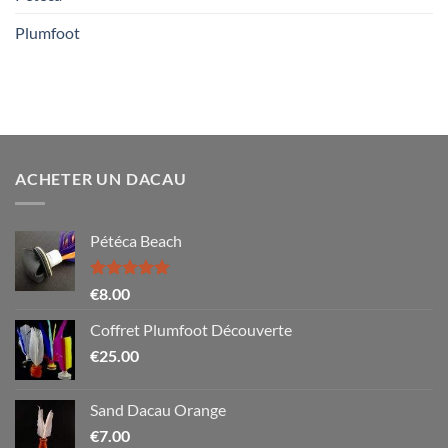
Plumfoot
ACHETER UN DACAU
Pétéca Beach
Note
5.00
€
8.00
sur 5
Coffret Plumfoot Découverte
€
25.00
Sand Dacau Orange
€
7.00