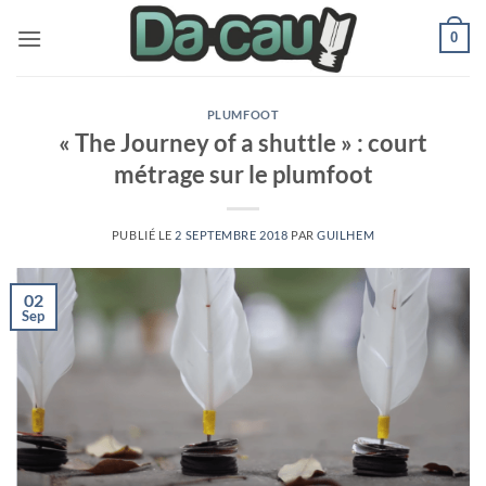
Passer
0
au
contenu
PLUMFOOT
« The Journey of a shuttle » : court
métrage sur le plumfoot
PUBLIÉ LE
2 SEPTEMBRE 2018
PAR
GUILHEM
02
Sep