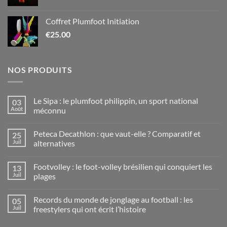
Coffret Plumfoot Initiation
€
25.00
NOS PRODUITS
Le Sipa : le plumfoot philippin, un sport national
03
Août
méconnu
Aucun
commentaire
Peteca Decathlon : que vaut-elle ? Comparatif et
25
sur
Le
Juil
alternatives
Sipa
:
Aucun
le
commentaire
Footvolley : le foot-volley brésilien qui conquiert les
13
plumfoot
sur
philippin,
Peteca
Juil
plages
un
Decathlon
sport
:
Aucun
national
que
commentaire
Records du monde de jonglage au football : les
05
méconnu
vaut-
sur
elle
Footvolley
Juil
freestylers qui ont écrit l’histoire
?
:
Comparatif
le
Aucun
et
foot-
commentaire