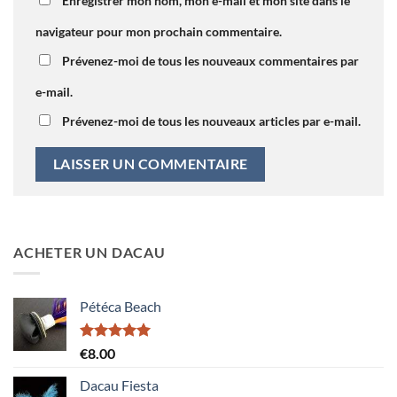
Enregistrer mon nom, mon e-mail et mon site dans le
navigateur pour mon prochain commentaire.
Prévenez-moi de tous les nouveaux commentaires par
e-mail.
Prévenez-moi de tous les nouveaux articles par e-mail.
ACHETER UN DACAU
Pétéca Beach
Note
5.00
€
8.00
sur 5
Dacau Fiesta