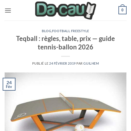
Passer
0
au
contenu
BLOG
,
FOOTBALL FREESTYLE
Teqball : règles, table, prix — guide
tennis-ballon 2026
PUBLIÉ LE
24 FÉVRIER 2019
PAR
GUILHEM
24
Fév