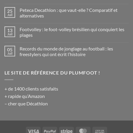
Aucun
commentaire
Peteca Decathlon : que vaut-elle ? Comparatif et
25
sur
Le
Juil
alternatives
Sipa
:
Aucun
le
commentaire
Footvolley : le foot-volley brésilien qui conquiert les
13
plumfoot
sur
philippin,
Peteca
Juil
plages
un
Decathlon
sport
:
Aucun
national
que
commentaire
Records du monde de jonglage au football : les
05
méconnu
vaut-
sur
elle
Footvolley
Juil
freestylers qui ont écrit l’histoire
?
:
Comparatif
le
Aucun
et
foot-
commentaire
alternatives
volley
sur
LE SITE DE RÉFÉRENCE DU PLUMFOOT !
brésilien
Records
qui
du
conquiert
monde
les
de
plages
jonglage
+ de 1400 clients satisfaits
au
football
+ rapide qu’Amazon
:
les
– cher que Décathlon
freestylers
qui
ont
écrit
l’histoire
Visa
PayPal
Stripe
MasterCard
Cash