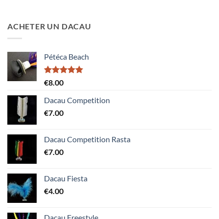
ACHETER UN DACAU
Pétéca Beach
Note
5.00
€
8.00
sur 5
Dacau Competition
€
7.00
Dacau Competition Rasta
€
7.00
Dacau Fiesta
€
4.00
Dacau Freestyle