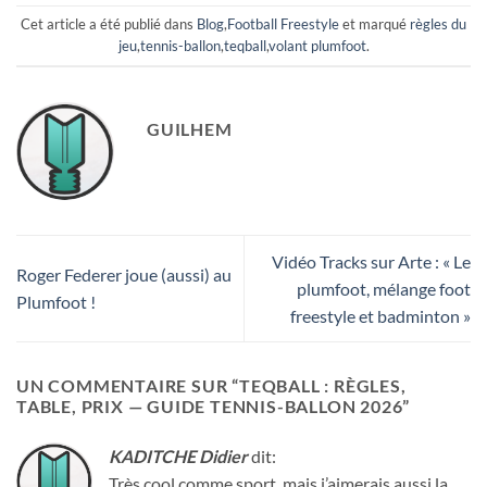
Cet article a été publié dans
Blog
,
Football Freestyle
et marqué
règles du
jeu
,
tennis-ballon
,
teqball
,
volant plumfoot
.
GUILHEM
Vidéo Tracks sur Arte : « Le
Roger Federer joue (aussi) au
plumfoot, mélange foot
Plumfoot !
freestyle et badminton »
UN COMMENTAIRE SUR “
TEQBALL : RÈGLES,
TABLE, PRIX — GUIDE TENNIS-BALLON 2026
”
KADITCHE Didier
dit:
Très cool comme sport, mais j’aimerais aussi la